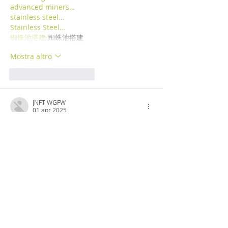
advanced miners…
stainless steel…
Stainless Steel…
蜘蛛池搭建
 蜘蛛池搭建
Mostra altro
Mi piace
Rispondi
JNFT WGFW
01 apr 2025
paladin mining…
paladin mining…
savvy mining…
crypto mining…
cesur mining…
six mining…
advanced miners…
stainless steel…
Stainless Steel…
蜘蛛池搭建
 蜘蛛池搭建