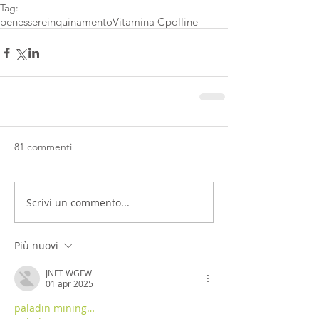
Tag:
benessere
inquinamento
Vitamina C
polline
81 commenti
Scrivi un commento...
Più nuovi
JNFT WGFW
01 apr 2025
paladin mining…