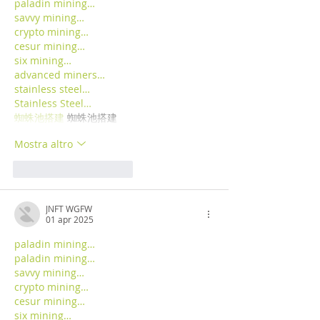
paladin mining…
savvy mining…
crypto mining…
cesur mining…
six mining…
advanced miners…
stainless steel…
Stainless Steel…
蜘蛛池搭建
 蜘蛛池搭建
Mostra altro
Mi piace
Rispondi
JNFT WGFW
01 apr 2025
paladin mining…
paladin mining…
savvy mining…
crypto mining…
cesur mining…
six mining…