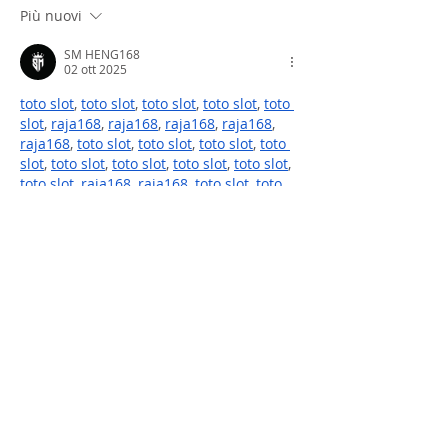
Più nuovi
SM HENG168
02 ott 2025
toto slot
, 
toto slot
, 
toto slot
, 
toto slot
, 
toto 
slot
, 
raja168
, 
raja168
, 
raja168
, 
raja168
, 
raja168
, 
toto slot
, 
toto slot
, 
toto slot
, 
toto 
slot
, 
toto slot
, 
toto slot
, 
toto slot
, 
toto slot
, 
toto slot
, 
raja168
, 
raja168
, 
toto slot
, 
toto 
slot
, 
toto slot
, 
toto slot
, 
raja168
, 
toto slot
,
Mi piace
Rispondi
SM HENG168
02 ott 2025
slot gacor
, 
slot gacor
, 
slot gacor
, 
slot 
gacor
, 
slot gacor
, 
slot gacor
, 
slot gacor
, 
raja168
, 
raja168
, 
raja168
, 
raja168
, 
raja168
, 
raja168
, 
slot gacor
, 
slot gacor
, 
slot gacor
, 
slot gacor
, 
slot gacor
, 
slot 
gacor
, 
slot gacor
, 
raja168
, 
raja168
, 