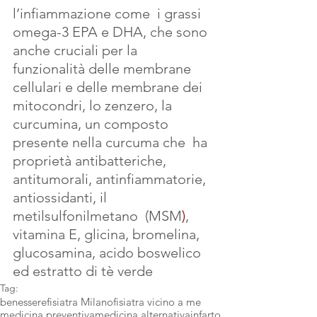
l’infiammazione come  i grassi 
omega-3 EPA e DHA, che sono 
anche cruciali per la 
funzionalità delle membrane 
cellulari e delle membrane dei 
mitocondri, lo zenzero, la 
curcumina, un composto 
presente nella curcuma che  ha 
proprietà antibatteriche, 
antitumorali, antinfiammatorie, 
antiossidanti, il 
metilsulfonilmetano  (MSM
)
, 
vitamina E, glicina, bromelina, 
glucosamina, acido boswelico 
ed estratto di tè verde
Tag:
benessere
fisiatra Milano
fisiatra vicino a me
medicina preventiva
medicina alternativa
infarto