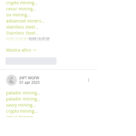
crypto mining…
cesur mining…
six mining…
advanced miners…
stainless steel…
Stainless Steel…
蜘蛛池搭建
 蜘蛛池搭建
Mostra altro
Mi piace
Rispondi
JNFT WGFW
01 apr 2025
paladin mining…
paladin mining…
savvy mining…
crypto mining…
cesur mining…
six mining…
advanced miners…
stainless steel…