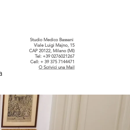
s dallo Studio
Contatti
Studio Medico Bassani
Viale Luigi Majno, 15
CAP 20122, Milano (MI)
Tel: +39 0276021267
Cell: + 39 375 7144471
O Scrivici una Mail
a