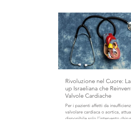
Rivoluzione nel Cuore: La
up Israeliana che Reinven
Valvole Cardiache
Per i pazienti affetti da insufficien
valvolare cardiaca o aortica, attualmente
disponibile solo l’intervento chiru
cuore aperto.