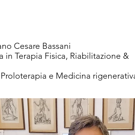
vativi
Chi Siamo
Articoli Scientifici
New
iano Cesare Bassani
a in Terapia Fisica, Riabilitazione &
 Proloterapia e Medicina rigenerativ