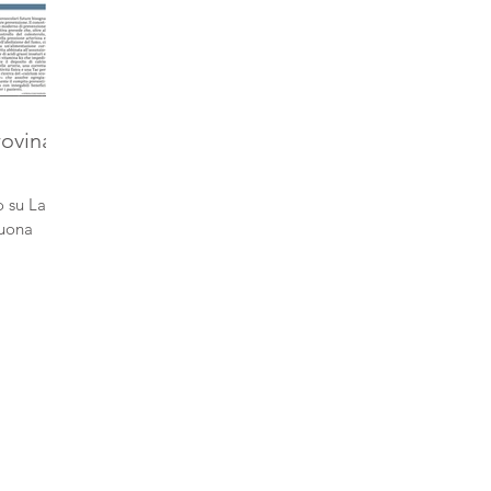
rovina
o su La
Buona