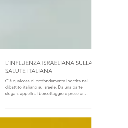
L'INFLUENZA ISRAELIANA SULLA
SALUTE ITALIANA
C’è qualcosa di profondamente ipocrita nel
dibattito italiano su Israele. Da una parte
slogan, appelli al boicottaggio e prese di
posizione morali, spesso gridate. Dall’altra, la
realtà silenziosa di ospedali e ambulatori che
ogni giorno utilizzano tecnologie israeliane per