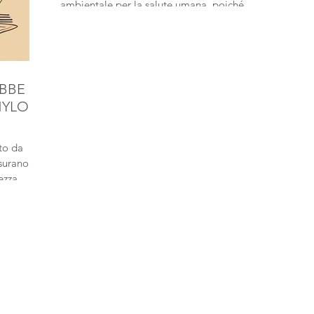
ambientale per la salute umana, poiché...
EBBE
NYLON
to da
surano in
ezza