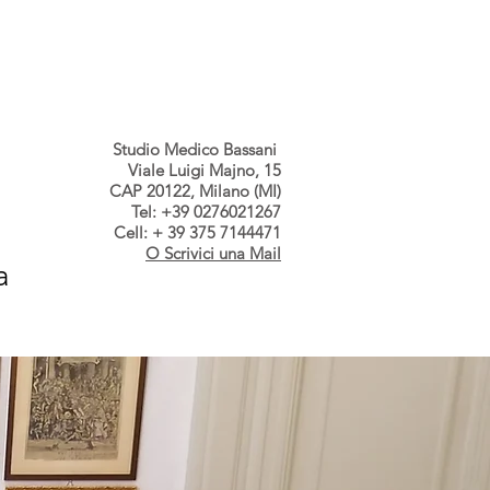
s dallo Studio
Contatti
Studio Medico Bassani
Viale Luigi Majno, 15
CAP 20122, Milano (MI)
Tel: +39 0276021267
Cell: + 39 375 7144471
O Scrivici una Mail
a