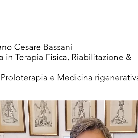
vativi
Chi Siamo
Articoli Scientifici
New
iano Cesare Bassani
a in Terapia Fisica, Riabilitazione &
 Proloterapia e Medicina rigenerativ