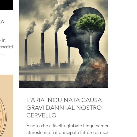
America, come i Maya dello Yucatan, che
estraevano il lattice da alberi chiamati
Manilkara chicle , una pianta tropicale
NA
sempreverde originaria del Centro America
.
 in
scritti,
 o
testi più
mente la
L'ARIA INQUINATA CAUSA
GRAVI DANNI AL NOSTRO
CERVELLO
È noto che a livello globale l’inquinamento
atmosferico è il principale fattore di rischio