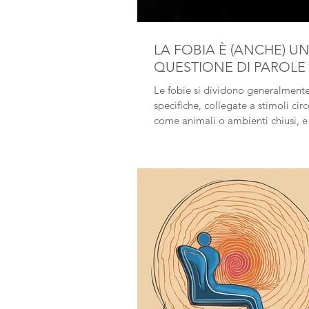
LA FOBIA È (ANCHE) U
QUESTIONE DI PAROLE
Le fobie si dividono generalmente
specifiche, collegate a stimoli circo
come animali o ambienti chiusi, e
complesse, come la fobia sociale
l’agorafobia, che coinvolgono con
ampi e possono limitare drastica
vita quotidiana