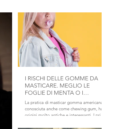
I RISCHI DELLE GOMME DA
MASTICARE. MEGLIO LE
FOGLIE DI MENTA O I
BASTONCINI DI CANNELLA!
La pratica di masticar gomma americana
conosciuta anche come chewing gum, ha
origini molto antiche e interessanti. I primi
a utilizzare una sostanza da masticare
furono le popolazioni indigene del Centro