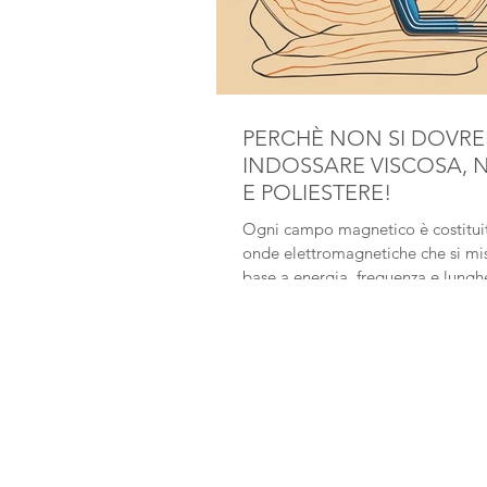
PERCHÈ NON SI DOVR
INDOSSARE VISCOSA, 
E POLIESTERE!
Ogni campo magnetico è costitui
onde elettromagnetiche che si mi
base a energia, frequenza e lungh
d’onda....