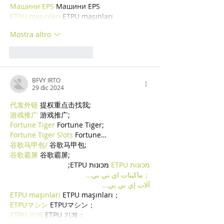
Машини EPS
 Машини EPS
ETPU maşınları
 ETPU maşınları
Mostra altro
Mi piace
Rispondi
BFVY IRTO
29 dic 2024
代发外链
 提权重点击找我;
游戏推广
 游戏推广;
Fortune Tiger
 Fortune Tiger;
Fortune Tiger Slots
 Fortune…
谷歌马甲包/
 谷歌马甲包;
谷歌霸屏
 谷歌霸屏;
מכונות ETPU
 מכונות ETPU;
；ماكينات اي تي بي…
آلات إي بي بي…
ETPU maşınları
 ETPU maşınları；
ETPUマシン
 ETPUマシン；
ETPU 기계
 ETPU 기계；