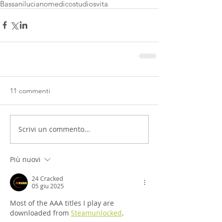
Bassani
luciano
medico
studio
svita
11 commenti
Scrivi un commento...
Più nuovi
24 Cracked
05 giu 2025
Most of the AAA titles I play are 
downloaded from 
Steamunlocked
.