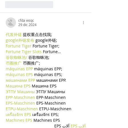
Mi piace
Rispondi
cfda wsqc
29 dic 2024
代发外链
 提权重点击找我;
google外链发布
 google外链;
Fortune Tiger
 Fortune Tiger;
Fortune Tiger Slots
 Fortune…
谷歌蜘蛛池/
 谷歌蜘蛛池;
币圈推广
 币圈推广;
máquinas EPP
 máquinas EPP;
máquinas EPS
 máquinas EPS;
машинами EPP
 машинами EPP.
Машина EPS
 Машина EPS
ЭТПУ Машины
 ЭТПУ Машины
EPP-Maschinen
 EPP-Maschinen
EPS-Maschinen
 EPS-Maschinen
ETPU-Maschinen
 ETPU-Maschinen
เครื่องจักร EPS
 เครื่องจักร EPS;
Machines EPS
 Machines EPS
آلات EPS
 آلات EPS