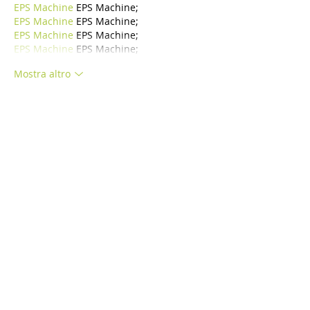
EPS Machine
 EPS Machine;
EPS Machine
 EPS Machine;
EPS Machine
 EPS Machine;
EPS Machine
 EPS Machine;
Mostra altro
Mi piace
Rispondi
BFVY IRTO
24 dic 2024
代发外链
 提权重点击找我;
游戏推广
 游戏推广;
Fortune Tiger
 Fortune Tiger;
Fortune Tiger Slots
 Fortune…
谷歌马甲包/
 谷歌马甲包;
谷歌霸屏
 谷歌霸屏;
מכונות ETPU
 מכונות ETPU;
；ماكينات اي تي بي…
آلات إي بي بي…
ETPU maşınları
 ETPU maşınları；
ETPUマシン
 ETPUマシン；