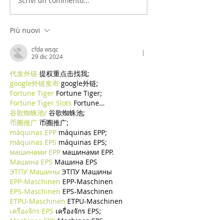
Scrivi un commento...
Più nuovi
cfda wsqc
29 dic 2024
代发外链
 提权重点击找我;
google外链发布
 google外链;
Fortune Tiger
 Fortune Tiger;
Fortune Tiger Slots
 Fortune…
谷歌蜘蛛池/
 谷歌蜘蛛池;
币圈推广
 币圈推广;
máquinas EPP
 máquinas EPP;
máquinas EPS
 máquinas EPS;
машинами EPP
 машинами EPP.
Машина EPS
 Машина EPS
ЭТПУ Машины
 ЭТПУ Машины
EPP-Maschinen
 EPP-Maschinen
EPS-Maschinen
 EPS-Maschinen
ETPU-Maschinen
 ETPU-Maschinen
เครื่องจักร EPS
 เครื่องจักร EPS;