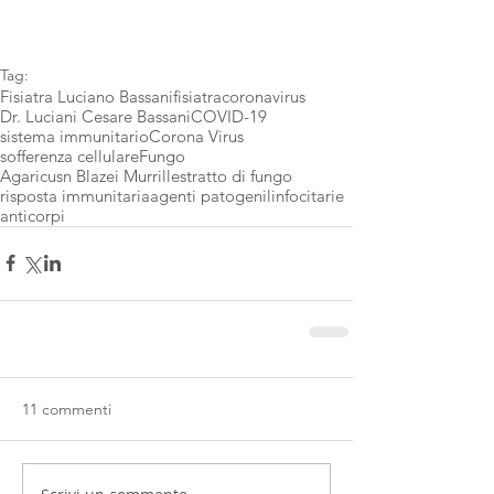
Tag:
Fisiatra Luciano Bassani
fisiatra
coronavirus
Dr. Luciani Cesare Bassani
COVID-19
sistema immunitario
Corona Virus
sofferenza cellulare
Fungo
Agaricusn Blazei Murrill
estratto di fungo
risposta immunitaria
agenti patogeni
linfocitarie
anticorpi
11 commenti