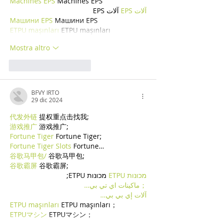
Machines EPS
 Machines EPS
آلات EPS
 آلات EPS
Машини EPS
 Машини EPS
ETPU maşınları
 ETPU maşınları
Mostra altro
Mi piace
Rispondi
BFVY IRTO
29 dic 2024
代发外链
 提权重点击找我;
游戏推广
 游戏推广;
Fortune Tiger
 Fortune Tiger;
Fortune Tiger Slots
 Fortune…
谷歌马甲包/
 谷歌马甲包;
谷歌霸屏
 谷歌霸屏;
מכונות ETPU
 מכונות ETPU;
；ماكينات اي تي بي…
آلات إي بي بي…
ETPU maşınları
 ETPU maşınları；
ETPUマシン
 ETPUマシン；