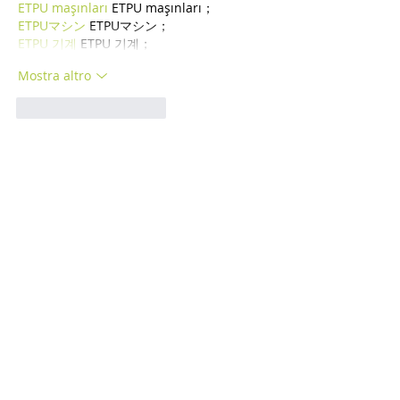
ETPU maşınları
 ETPU maşınları；
ETPUマシン
 ETPUマシン；
ETPU 기계
 ETPU 기계；
Mostra altro
Mi piace
Rispondi
WKDU TRBD
16 dic 2024
google seo
 google seo技术飞机TG-
cheng716051;
03topgame
 03topgame
gamesimes
 gamesimes;
Fortune Tiger
 Fortune Tiger;
Fortune Tiger Slots
 Fortune Tiger…
Fortune Tiger
 Fortune Tiger;
EPS машины
 EPS машины;
Fortune Tiger
 Fortune Tiger;
EPS Machine
 EPS Cutting Machine;
EPS Machine
 EPS and EPP…
EPP Machine
 EPP Shape Moulding…