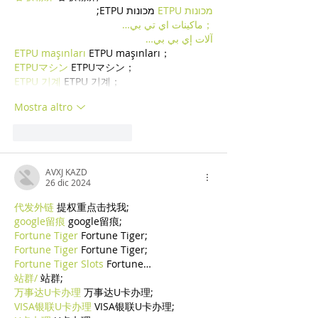
מכונות ETPU
 מכונות ETPU;
；ماكينات اي تي بي…
آلات إي بي بي…
ETPU maşınları
 ETPU maşınları；
ETPUマシン
 ETPUマシン；
ETPU 기계
 ETPU 기계；
Mostra altro
Mi piace
Rispondi
AVXJ KAZD
26 dic 2024
代发外链
 提权重点击找我;
google留痕
 google留痕;
Fortune Tiger
 Fortune Tiger;
Fortune Tiger
 Fortune Tiger;
Fortune Tiger Slots
 Fortune…
站群/
 站群;
万事达U卡办理
 万事达U卡办理;
VISA银联U卡办理
 VISA银联U卡办理;