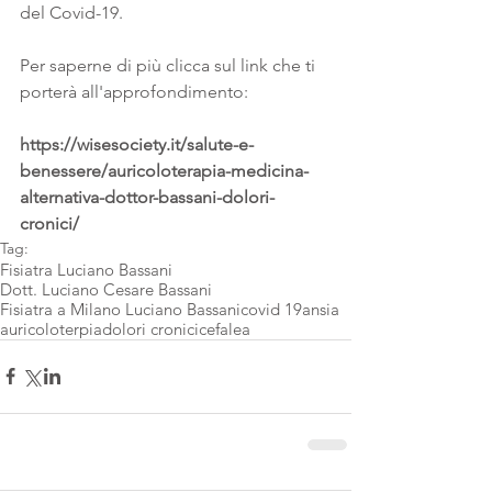
del Covid-19.
Per saperne di più clicca sul link che ti 
porterà all'approfondimento:
https://wisesociety.it/salute-e-
benessere/auricoloterapia-medicina-
alternativa-dottor-bassani-dolori-
cronici/
Tag:
Fisiatra Luciano Bassani
Dott. Luciano Cesare Bassani
Fisiatra a Milano Luciano Bassani
covid 19
ansia
auricoloterpia
dolori cronici
cefalea