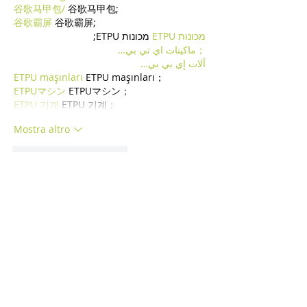
谷歌马甲包/
 谷歌马甲包;
谷歌霸屏
 谷歌霸屏;
מכונות ETPU
 מכונות ETPU;
；ماكينات اي تي بي…
آلات إي بي بي…
ETPU maşınları
 ETPU maşınları；
ETPUマシン
 ETPUマシン；
ETPU 기계
 ETPU 기계；
Mostra altro
Mi piace
Rispondi
WKDU TRBD
16 dic 2024
google seo
 google seo技术飞机TG-
cheng716051;
03topgame
 03topgame
gamesimes
 gamesimes;
Fortune Tiger
 Fortune Tiger;
Fortune Tiger Slots
 Fortune Tiger…