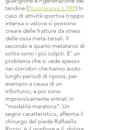
guarigione e rigenerazione del 
tendine (
Proloterapia o PRP
).In 
caso di attività sportiva troppo 
intensa o veloce si possono 
creare delle fratture da stress 
delle ossa meta-tarsali. Il 
secondo e quarto metatarso di 
solito sono i più colpiti. E’ un 
problema che si vede spesso 
nei corridori che hanno avuto 
lunghi periodi di riposo, per 
esempio a causa di un 
infortunio, e poi sono 
improvvisamente entrati in 
“modalità maratona”. Un 
segno caratteristico, afferma il 
chirurgo del piede Raffaello 
Riccio, è il gonfiore e il  dolore 