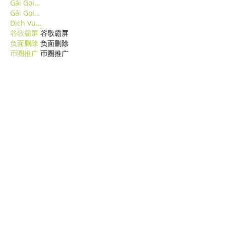
Gái Gọi…
Gái Gọi…
Dịch Vụ…
谷歌霸屏
 谷歌霸屏
负面删除
 负面删除
币圈推广
 币圈推广
Google权重提升
 Google权重提升
Google外链
 Google外链
google留痕
 google留痕
Mostra altro
Mi piace
Rispondi
BFVY IRTO
10 feb 2025
AV在线看
 AV在线看;
自拍流出
 自拍流出;
国产视频
 国产视频;
日本无码
 日本无码;
动漫肉番
 动漫肉番;
吃瓜专区
 吃瓜专区;