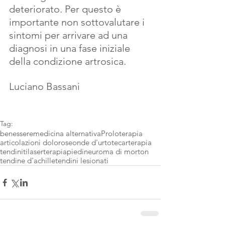
deteriorato. Per questo è 
importante non sottovalutare i 
sintomi per arrivare ad una 
diagnosi in una fase iniziale 
della condizione artrosica.
Luciano Bassani 
Tag:
benessere
medicina alternativa
Proloterapia
articolazioni dolorose
onde d'urto
tecarterapia
tendiniti
laserterapia
piedi
neuroma di morton
tendine d'achille
tendini lesionati