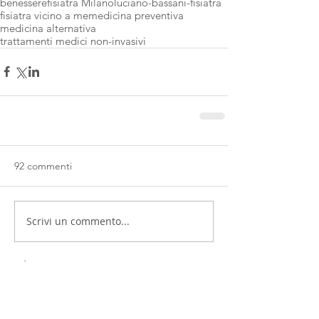
benessere
fisiatra Milano
luciano-bassani-fisiatra
fisiatra vicino a me
medicina preventiva
medicina alternativa
trattamenti medici non-invasivi
92 commenti
Scrivi un commento...
Più nuovi
JNFT WGFW
01 apr 2025