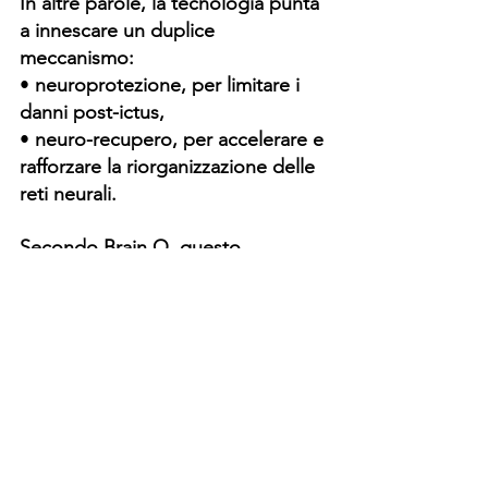
In altre parole, la tecnologia punta 
a innescare un duplice 
meccanismo:
• 
neuroprotezione, per limitare i 
danni post-ictus,
• 
neuro-recupero, per accelerare e 
rafforzare la riorganizzazione delle 
reti neurali.
Secondo 
Brain Q,
 questo 
approccio combinato potrebbe 
garantire una riabilitazione più 
rapida ed efficace, offrendo nuove 
speranze ai pazienti colpiti da
 ictus.
Luciano Bassani
Tag:
Israele Centri di eccellenza Medicina
fisiatra vicino a me
Fisiatra
Ricerca israeliana