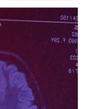
GLI ALLEATI NATURALI CONTRO
L'IPERGLICEMIA
Iperglicemia e controllo metabolico: il ruolo di
silimarina, berberina e quercetina.
L’iperglicemia, ovvero l’aumento dei livelli di
glucosio nel sangue oltre i valori fisiologici,
rappresenta una condizione sempre più diffusa
nelle società moderne, spesso legata a stili di
vita sedentari, alimentazione squilibrata e
predisposizione genetica.