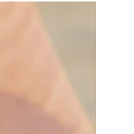
temibile anche per gli sportivi professionisti. Lo
dimostrano i recenti episodi registrati in alcuni
dei più importanti tornei internazionali di tennis
disputati in queste ultime settimane, dove
diversi giocatori sono stati costretti a
interrompere il match perchè hanno accusato
malori legati alle temperature elevate e
all'elevata umidità.