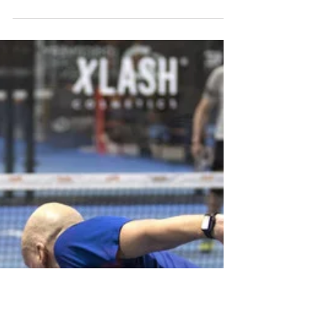
IL PROGRAMMA IA CHE AFFINA
LA CURA DELL'ICTUS
L’ictus continua a rappresentare una delle
principali emergenze sanitarie: è la seconda
causa di morte dopo le malattie cardiovascolari
e, tra chi sopravvive, solo il 12% riesce a tornare
completamente alla vita precedente all’evento.