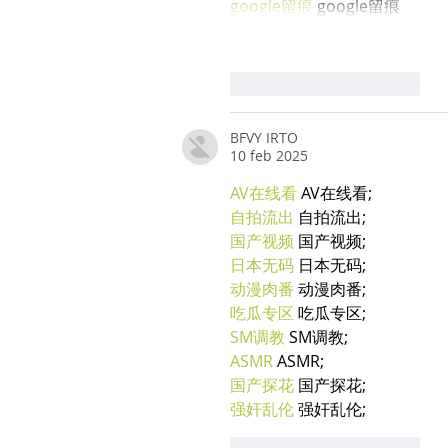
google留痕
 google留痕
Mi piace
Rispondi
BFVY IRTO
10 feb 2025
AV在线看
 AV在线看;
自拍流出
 自拍流出;
国产视频
 国产视频;
日本无码
 日本无码;
动漫肉番
 动漫肉番;
吃瓜专区
 吃瓜专区;
SM调教
 SM调教;
ASMR
 ASMR;
国产探花
 国产探花;
强奸乱伦
 强奸乱伦;