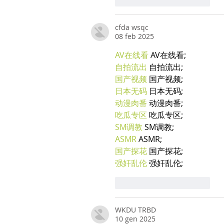
Mi piace
Rispondi
cfda wsqc
08 feb 2025
AV在线看
 AV在线看;
自拍流出
 自拍流出;
国产视频
 国产视频;
日本无码
 日本无码;
动漫肉番
 动漫肉番;
吃瓜专区
 吃瓜专区;
SM调教
 SM调教;
ASMR
 ASMR;
国产探花
 国产探花;
强奸乱伦
 强奸乱伦;
Mi piace
Rispondi
WKDU TRBD
10 gen 2025