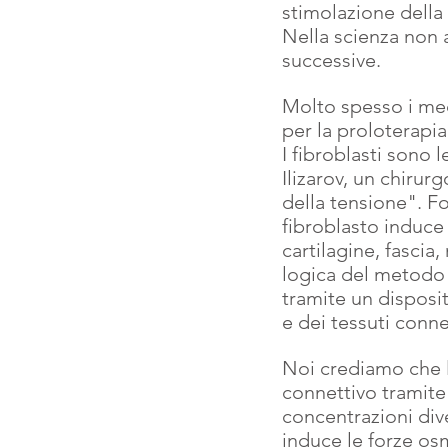
stimolazione della
Nella scienza non
successive.
Molto spesso i med
per la proloterapi
I fibroblasti sono l
Ilizarov, un chirur
della tensione". F
fibroblasto induce 
cartilagine, fascia,
logica del metodo o
tramite un disposit
e dei tessuti conn
Noi crediamo che la
connettivo tramite 
concentrazioni dive
induce le forze os