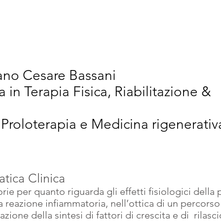
vativi
Chi Siamo
Articoli Scientifici
New
iano Cesare Bassani
a in Terapia Fisica, Riabilitazione &
 Proloterapia e Medicina rigenerativ
atica Clinica
rie per quanto riguarda gli effetti fisiologici della 
 reazione infiammatoria, nell’ottica di un percorso 
zione della sintesi di fattori di crescita e di  rilascio