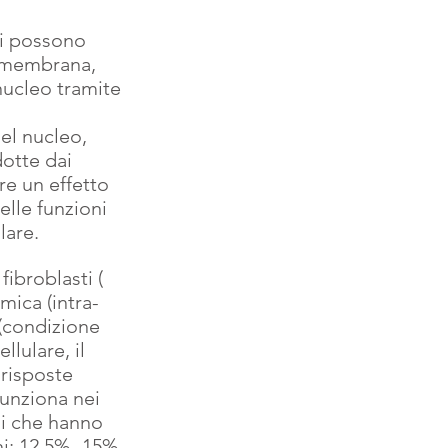
li possono 
a membrana, 
ucleo tramite 
el nucleo, 
otte dai 
re un effetto 
elle funzioni 
lare.
fibroblasti ( 
mica (intra-
 (condizione 
lulare, il 
 risposte 
funziona nei 
li che hanno 
i: 12,5% -15% 