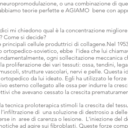
 neuropromodulazione, o una combinazione di questi
 abbiamo teorie perfette e AGIAMO  bene con appr
ici mi chiedono qual è la concentrazione migliore 
a? Come si decide?
e principali cellule produttrici di collagene.Nel 1953
go ortopedico-sovietico, ebbe  l'idea che lui chiama
ondamentalmente, ogni sollecitazione meccanica ch
la proliferazione dei vari tessuti: ossa, tendini, leg
 muscoli, strutture vascolari, nervi e pelle. Questa id
rtopedico da lui ideato. Egli ha utilizzato le forz
ivo esterno collegato alle ossa per indurre la cresci
ettivi che avevano cessato la crescita prematurame
 tecnica proloterapica stimoli la crescita del tess
l’infiltrazione di  una soluzione di destrosio a delle
rse in  aree di carenza o lesione.  L'iniezione del d
motiche ad agire sui fibroblasti. Queste forze com