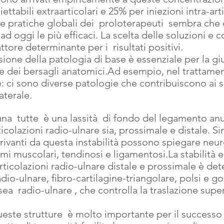
ettabili extraarticolari e 25% per iniezioni intra-arti
le pratiche globali dei  proloterapeuti  sembra che
ad oggi le più efficaci. La scelta delle soluzioni e 
tore determinante per i  risultati positivi. 
one della patologia di base è essenziale per la giu
one dei bersagli anatomici.Ad esempio, nel trattame
e: ci sono diverse patologie che contribuiscono ai s
aterale.
a  tutte  è una lassità  di fondo del legamento anul
ticolazioni radio-ulnare sia, prossimale e distale. S
ivanti da questa instabilità possono spiegare neur
mi muscolari, tendinosi e ligamentosi.La stabilità 
rticolazioni radio-ulnare distale e prossimale è det
dio-ulnare, fibro-cartilagine-triangolare, polsi e gom
  radio-ulnare , che controlla la traslazione super
 
ueste strutture  è molto importante per il successo 