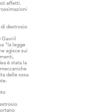
 effetti. 
ossimazioni 
di destrosio 
 Gavriil 
va "la legge 
e agisce sui 
amenti, 
ea è stata la 
e meccaniche 
ta delle ossa 
nte.
uto 
 
estrosio 
portano 