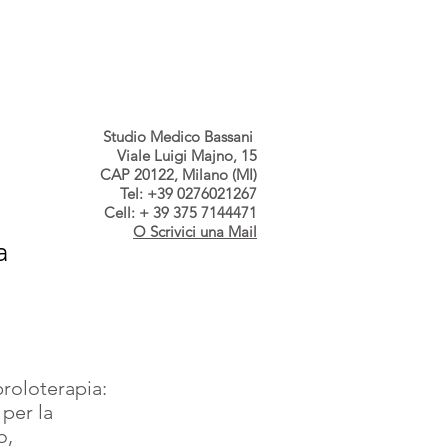
s dallo Studio
Contatti
Studio Medico Bassani
Viale Luigi Majno, 15
CAP 20122, Milano (MI)
Tel: +39 0276021267
Cell: + 39 375 7144471
O Scrivici una Mail
a
proloterapia: 
per la 
,  