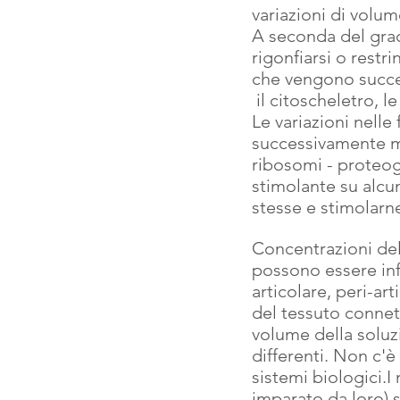
variazioni di volume
A seconda del gradi
rigonfiarsi o restr
che vengono succes
 il citoscheletro, le
Le variazioni nelle
successivamente mo
ribosomi - proteogl
stimolante su alcun
stesse e stimolarne
Concentrazioni della
possono essere infe
articolare, peri-ar
del tessuto connett
volume della soluzi
differenti. Non c'è
sistemi biologici.I
imparato da loro) 