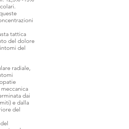
colari.
 queste 
concentrazioni 
sta tattica 
nto del dolore 
intomi del 
are radiale, 
intomi 
opatie 
e meccanica 
erminata dai 
iti) e dalla  
iore del 
del 