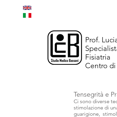
Home
Trattamenti inno
Prof. Luc
Specialist
Fisiatria
Centro di
Tensegrità e Pr
Ci sono diverse teo
stimolazione di una
guarigione,  stimola