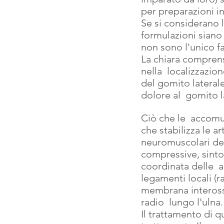
per preparazioni ini
Se si considerano 
formulazioni siano 
non sono l'unico fat
La chiara comprensi
nella  localizzazi
del gomito lateral
dolore al  gomito l
Ciò che le  accomun
che stabilizza le ar
neuromuscolari der
compressive, sinto
coordinata delle  a
legamenti locali (ra
membrana interossea
radio  lungo l'ulna.
Il trattamento di q