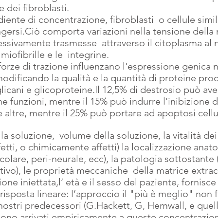
 dei fibroblasti. 
ente di concentrazione, fibroblasti  o cellule simi
ingersi.Ciò comporta variazioni nella tensione dell
sivamente trasmesse  attraverso il citoplasma al n
 miofibrille e le  integrine.
 forze di trazione influenzano l'espressione genica n
dificando la qualità e la quantità di proteine prod
icani e glicoproteine.Il 12,5% di destrosio può ave
e funzioni, mentre il 15% può indurre l'inibizione d
 altre, mentre il 25% può portare ad apoptosi cellu
 soluzione,  volume della soluzione, la vitalità dei 
tti, o chimicamente affetti) la localizzazione anato
ticolare, peri-neurale, ecc), la patologia sottostante
ivo), le proprietà meccaniche  della matrice extracel
one iniettata,l’ età e il sesso del paziente, fornisce
 risposta lineare: l’approccio il "più è meglio" non 
 nostri predecessori (G.Hackett, G, Hemwall, e quel
sono arrivati empiricamente a queste concentrazion