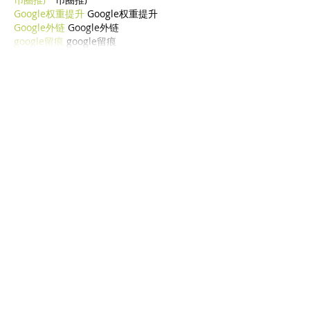
Google权重提升
 Google权重提升
Google外链
 Google外链
google留痕
 google留痕
Mostra altro
Mi piace
Rispondi
cfda wsqc
29 dic 2024
代发外链
 提权重点击找我;
google外链发布
 google外链;
Fortune Tiger
 Fortune Tiger;
Fortune Tiger Slots
 Fortune…
谷歌蜘蛛池/
 谷歌蜘蛛池;
币圈推广
 币圈推广;
máquinas EPP
 máquinas EPP;
máquinas EPS
 máquinas EPS;
машинами EPP
 машинами EPP.
Машина EPS
 Машина EPS
ЭТПУ Машины
 ЭТПУ Машины