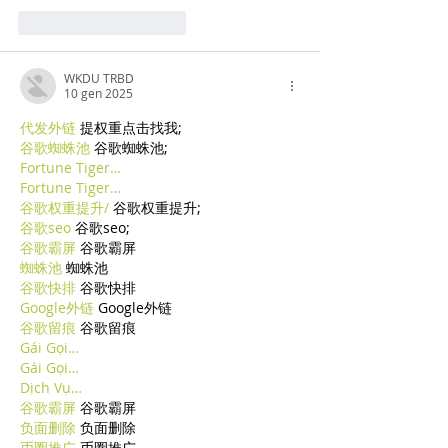
Mi piace
Rispondi
WKDU TRBD
10 gen 2025
代发外链
 提权重点击找我;
谷歌蜘蛛池
 谷歌蜘蛛池;
Fortune Tiger…
Fortune Tiger…
谷歌权重提升/
 谷歌权重提升;
谷歌seo
 谷歌seo;
谷歌霸屏
 谷歌霸屏
蜘蛛池
 蜘蛛池
谷歌快排
 谷歌快排
Google外链
 Google外链
谷歌留痕
 谷歌留痕
Gái Gọi…
Gái Gọi…
Dịch Vụ…
谷歌霸屏
 谷歌霸屏
负面删除
 负面删除
币圈推广
 币圈推广