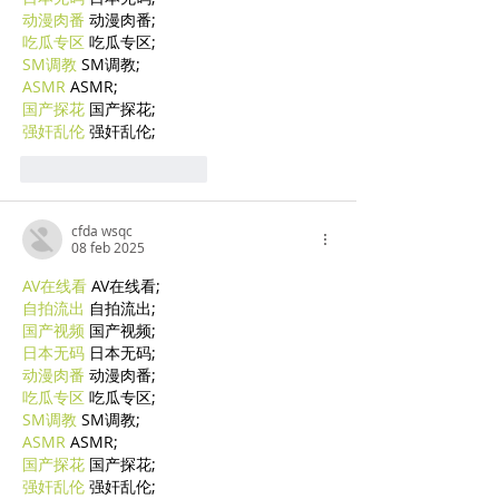
动漫肉番
 动漫肉番;
吃瓜专区
 吃瓜专区;
SM调教
 SM调教;
ASMR
 ASMR;
国产探花
 国产探花;
强奸乱伦
 强奸乱伦;
Mi piace
Rispondi
cfda wsqc
08 feb 2025
AV在线看
 AV在线看;
自拍流出
 自拍流出;
国产视频
 国产视频;
日本无码
 日本无码;
动漫肉番
 动漫肉番;
吃瓜专区
 吃瓜专区;
SM调教
 SM调教;
ASMR
 ASMR;
国产探花
 国产探花;
强奸乱伦
 强奸乱伦;