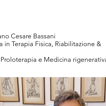
vativi
Chi Siamo
Articoli Scientifici
New
iano Cesare Bassani
a in Terapia Fisica, Riabilitazione &
 Proloterapia e Medicina rigenerativ