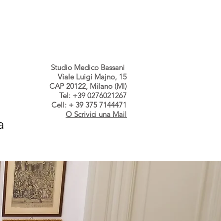
s dallo Studio
Contatti
Studio Medico Bassani
Viale Luigi Majno, 15
CAP 20122, Milano (MI)
Tel: +39 0276021267
Cell: + 39 375 7144471
O Scrivici una Mail
a