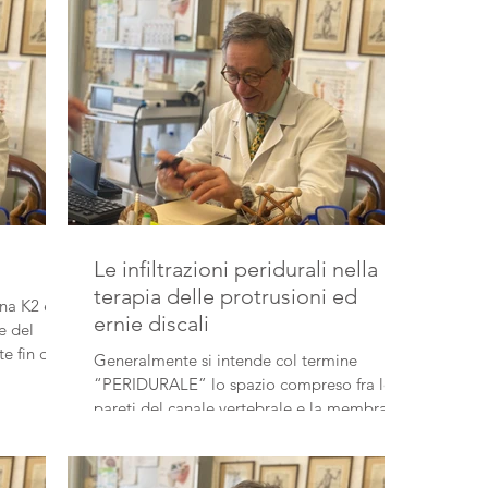
Le infiltrazioni peridurali nella
terapia delle protrusioni ed
ina K2 è
ernie discali
e del
e fin dal
Generalmente si intende col termine
“PERIDURALE” lo spazio compreso fra le
pareti del canale vertebrale e la membrana
durale che...