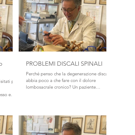
o
PROBLEMI DISCALI SPINALI
Perché penso che la degenerazione discale
abbia poco a che fare con il dolore
sitati per
lombosacrale cronico? Un paziente
domandò , “il mio disco...
esso e