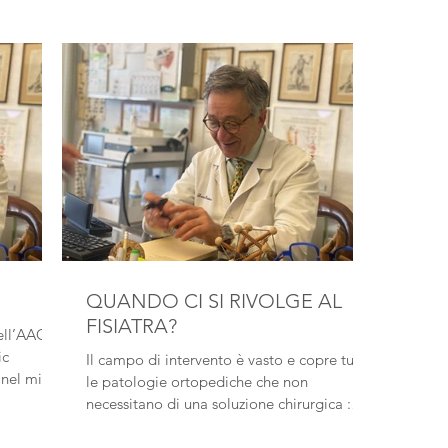
QUANDO CI SI RIVOLGE AL
FISIATRA?
dell’AAOM
ic
Il campo di intervento è vasto e copre tutte
 nel mio
le patologie ortopediche che non
necessitano di una soluzione chirurgica :
ernie discali...