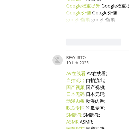
Google权重提升
 Google权重
Google外链
 Google外链
google留痕
 google留痕
Mi piace
Rispondi
BFVY IRTO
10 feb 2025
AV在线看
 AV在线看;
自拍流出
 自拍流出;
国产视频
 国产视频;
日本无码
 日本无码;
动漫肉番
 动漫肉番;
吃瓜专区
 吃瓜专区;
SM调教
 SM调教;
ASMR
 ASMR;
国产探花
 国产探花;