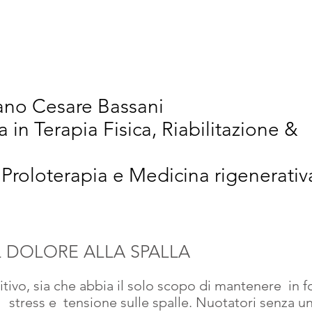
vativi
Chi Siamo
Articoli Scientifici
New
iano Cesare Bassani
a in Terapia Fisica, Riabilitazione &
 Proloterapia e Medicina rigenerativ
L DOLORE ALLA SPALLA
tivo, sia che abbia il solo scopo di mantenere  in fo
  stress e  tensione sulle spalle. Nuotatori senza u