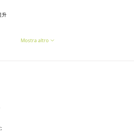
提升
Mostra altro
…
;