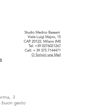
s dallo Studio
Contatti
Studio Medico Bassani
Viale Luigi Majno, 15
CAP 20122, Milano (MI)
Tel: +39 0276021267
Cell: + 39 375 7144471
O Scrivici una Mail
a
rma,  il 
n buon gesto 