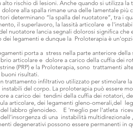
 alto rischio di lesioni. Anche quando si utilizza la 
 il dolore alla spalla rimane una delle lamentale più
tori determinano “la spalla del nuotatore”, tra i quali 
nto, il superlavoro, la lassità articolare  e l'instabil
  del nuotatore lancia segnali dolorosi significa che 
 dei legamenti e dunque la  Proloterapia è un'opz
gamenti porta a  stress nella parte anteriore della 
io articolare e  dolore a carico della cuffia dei rota
strine (PRP) e la Proloterapia, sono  trattamenti alte
buoni risultati.
n trattamento infiltrativo utilizzato per stimolare la
 instabili del corpo. La proloterapia può essere mol
ore a carico dei  tendini della cuffia dei rotatori, d
sula articolare, dei legamenti gleno-omerali,del  l
el labbro glenoideo.    E 'meglio per l'atleta  riceve
ell’insorgenza di una  instabilità multidirezionale 
enti degenerativi possono essere permanenti in q