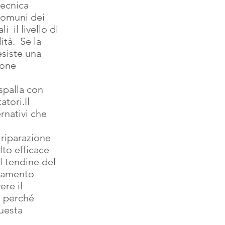
tecnica 
 comuni dei 
 il livello di 
ità.  Se la 
esiste una 
ione 
spalla con 
tori.Il 
rnativi che 
 riparazione 
to efficace 
el tendine del 
egamento 
re il 
, perché 
uesta 