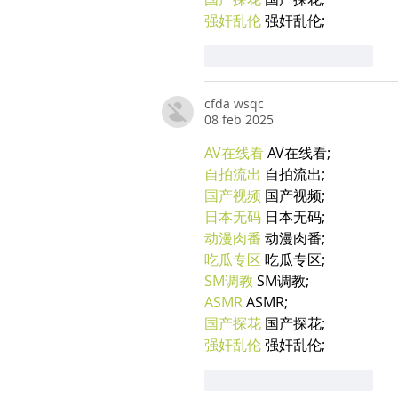
强奸乱伦
 强奸乱伦;
Mi piace
Rispondi
cfda wsqc
08 feb 2025
AV在线看
 AV在线看;
自拍流出
 自拍流出;
国产视频
 国产视频;
日本无码
 日本无码;
动漫肉番
 动漫肉番;
吃瓜专区
 吃瓜专区;
SM调教
 SM调教;
ASMR
 ASMR;
国产探花
 国产探花;
强奸乱伦
 强奸乱伦;
Mi piace
Rispondi