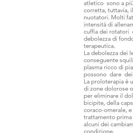
atletico  sono a più
corretta, tuttavia,
nuotatori. Molti fat
intensità di allename
cuffia dei rotatori
debolezza di fondo
terapeutica.
La debolezza dei le
conseguente squilibr
plasma ricco di pia
possono  dare  dei 
La proloterapia è u
di zone dolorose o
per eliminare il dol
bicipite, della cap
coraco-omerale, e d
trattamento prima d
alcuni dei cambiam
condizione.