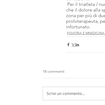
 Per il triatleta / nuotatore, è meglio la Proloterapia in fase iniziale  quando è chiaro 
che il dolore alla 
zona per più di du
proloterapeuta, pe
infortunato.
FISIATRIA E MNEDICIN
18 commenti
Scrivi un commento...