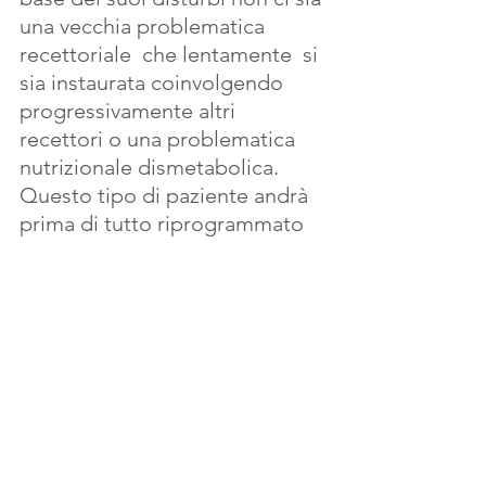
una vecchia problematica 
recettoriale  che lentamente  si 
sia instaurata coinvolgendo 
progressivamente altri 
recettori o una problematica 
nutrizionale dismetabolica.
Questo tipo di paziente andrà 
prima di tutto riprogrammato 
secondo la metodica della 
riprogrammazione posturale 
globale.
Successivamente andrà 
impostato  un trattamento di 
neuroauricoloterapia  per agire 
 sulla componente 
ectodermica in modo diretto 
sui circuiti  emozionali e 