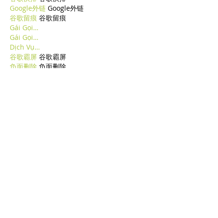
Google外链
 Google外链
谷歌留痕
 谷歌留痕
Gái Gọi…
Gái Gọi…
Dịch Vụ…
谷歌霸屏
 谷歌霸屏
负面删除
 负面删除
币圈推广
 币圈推广
Google权重提升
 Google权重提升
Google外链
 Google外链
google留痕
 google留痕
Mostra altro
Mi piace
Rispondi
BFVY IRTO
10 feb 2025
AV在线看
 AV在线看;
自拍流出
 自拍流出;
国产视频
 国产视频;