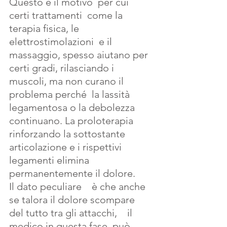
Questo è il motivo  per cui 
certi trattamenti  come la 
terapia fisica, le 
elettrostimolazioni  e il 
massaggio, spesso aiutano per 
certi gradi, rilasciando i 
muscoli, ma non curano il 
problema perché  la lassità  
legamentosa o la debolezza 
continuano. La proloterapia  
rinforzando la sottostante 
articolazione e i rispettivi 
legamenti elimina 
permanentemente il dolore.
Il dato peculiare    è che anche 
se talora il dolore scompare 
del tutto tra gli attacchi,    il 
medico in questa fase  può 