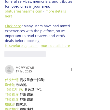
funeral services, memorials, and tributes 
for loved ones in your area. 
obituariesnearme.com
 - 
more details 
here
Click here
? Many users have had mixed 
experiences with the platform, so it's 
important to read reviews and verify 
deals before booking. 
istravelurolegit.com
 - 
more details here
Mi piace
Rispondi
MCRW YDWB
17 feb 2025
代发外链
 提权重点击找我;
蜘蛛池
 蜘蛛池;
谷歌马甲包/
 谷歌马甲包;
谷歌霸屏
 谷歌霸屏;
谷歌霸屏
 谷歌霸屏
蜘蛛池
 蜘蛛池
谷歌快排
 谷歌快排