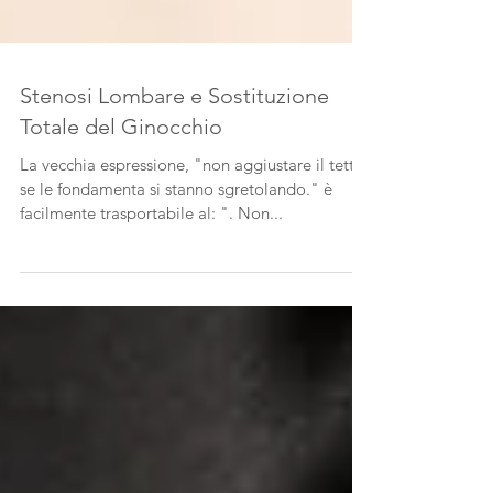
Stenosi Lombare e Sostituzione
Totale del Ginocchio
La vecchia espressione, "non aggiustare il tetto
se le fondamenta si stanno sgretolando." è
facilmente trasportabile al: ". Non...