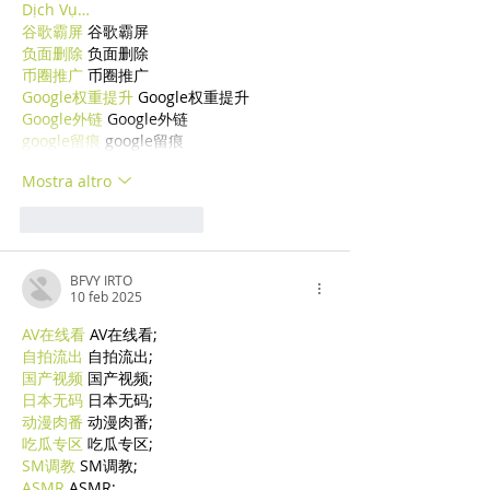
Dịch Vụ…
谷歌霸屏
 谷歌霸屏
负面删除
 负面删除
币圈推广
 币圈推广
Google权重提升
 Google权重提升
Google外链
 Google外链
google留痕
 google留痕
Mostra altro
Mi piace
Rispondi
BFVY IRTO
10 feb 2025
AV在线看
 AV在线看;
自拍流出
 自拍流出;
国产视频
 国产视频;
日本无码
 日本无码;
动漫肉番
 动漫肉番;
吃瓜专区
 吃瓜专区;
SM调教
 SM调教;
ASMR
 ASMR;