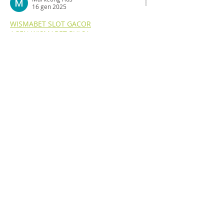
16 gen 2025
WISMABET SLOT GACOR
AGEN WISMABET PULSA
DAFTAR DAN LOGIN WISMABET
DEPOSIT QRIS WISMABET
PULSA DEPOSIT WISMABET
WISMABET SLOT TERPERCAYA
SITUS TOGEL WISMABET
MASUK TAUTAN WISMABET
DAFTAR SITUS TERPERCAYA WISMABET
WISMABET TEMPAT LOGIN TERCEPAT
MASUK WISMABET
DAFTAR WISMABET
DAFTAR DAN LOGIN WISMABET
WISMABET SLOT GACOR 100%
SLOT AGEN WISMABET
AGEN SLOT WISMABET
MASUK TEMPAT WISMABET
JACKPOT SLOT WISMABET
JACKPOT WISMABET
MASUK WISMABET GACOR
LOGIN SITUS WISMABET