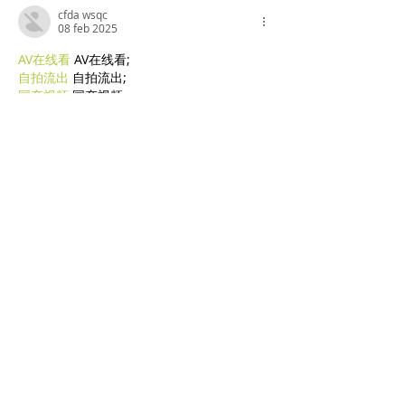
cfda wsqc
08 feb 2025
AV在线看
 AV在线看;
自拍流出
 自拍流出;
国产视频
 国产视频;
日本无码
 日本无码;
动漫肉番
 动漫肉番;
吃瓜专区
 吃瓜专区;
SM调教
 SM调教;
ASMR
 ASMR;
国产探花
 国产探花;
强奸乱伦
 强奸乱伦;
Mi piace
Rispondi
WKDU TRBD
10 gen 2025
代发外链
 提权重点击找我;
谷歌蜘蛛池
 谷歌蜘蛛池;
Fortune Tiger…
Fortune Tiger…