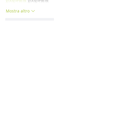
google留痕
 google留痕
Mostra altro
Mi piace
Rispondi
BFVY IRTO
29 dic 2024
代发外链
 提权重点击找我;
游戏推广
 游戏推广;
Fortune Tiger
 Fortune Tiger;
Fortune Tiger Slots
 Fortune…
谷歌马甲包/
 谷歌马甲包;
谷歌霸屏
 谷歌霸屏;
מכונות ETPU
 מכונות ETPU;
；ماكينات اي تي بي…
آلات إي بي بي…
ETPU maşınları
 ETPU maşınları；
ETPUマシン
 ETPUマシン；
ETPU 기계
 ETPU 기계；
Mostra altro