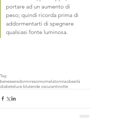
portare ad un 
aumento di 
peso
; quindi ricorda prima di 
addormentarti di spegnere 
qualsiasi fonte luminosa.
Tag:
benessere
dormire
sonno
melatonina
obesità
diabete
luce blu
tende oscuranti
notte