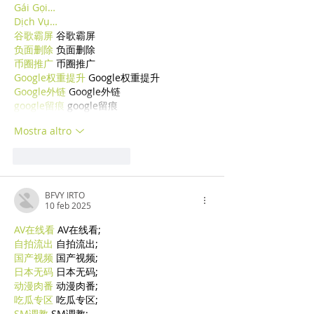
Gái Gọi…
Dịch Vụ…
谷歌霸屏
 谷歌霸屏
负面删除
 负面删除
币圈推广
 币圈推广
Google权重提升
 Google权重提升
Google外链
 Google外链
google留痕
 google留痕
Mostra altro
Mi piace
Rispondi
BFVY IRTO
10 feb 2025
AV在线看
 AV在线看;
自拍流出
 自拍流出;
国产视频
 国产视频;
日本无码
 日本无码;
动漫肉番
 动漫肉番;
吃瓜专区
 吃瓜专区;
SM调教
 SM调教;