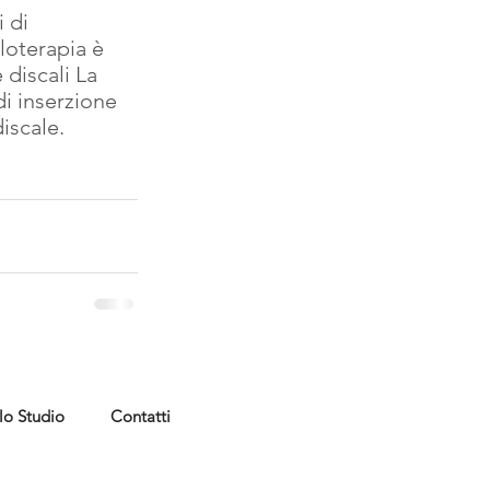
 di 
loterapia è 
 discali La 
di inserzione 
discale.
lo Studio
Contatti