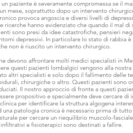
 di un paziente è severamente compromessa se il mal
 un mese, soprattutto dopo un intervento chirurgic
 cronico provoca angoscia e diversi livelli di depress
e ricerche hanno evidenziato che quando il mal di 
zienti sono presi da idee catastrofiche, pensieri nega
intomi depressivi. In particolare lo stato di rabbia è
he non è riuscito un intervento chirurgico.
he devono affrontare molti medici specialisti in Me
ere questi pazienti lombalgici vengono alla nostra
o altri specialisti e solo dopo il fallimento delle te
idurali, chirurgiche o altro. Questi pazienti sono 
iduciati. Il nostro approccio di fronte a questi pazie
sere propositivo e specialmente deve cercare di 
clinica per identificare la struttura algogena interes
 una patologia cronica è necessario prima di tutto 
sturale per cercare un riequilibrio muscolo-fasciale 
nfiltrativi e fisioterapici sono destinati a fallire.