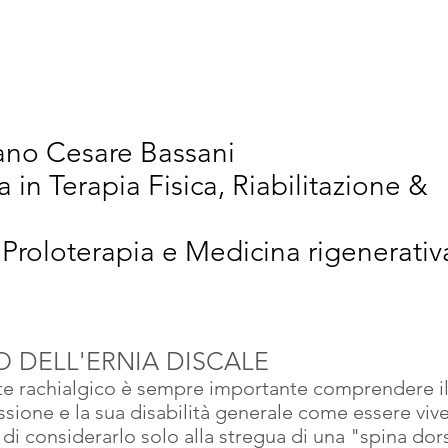
vativi
Chi Siamo
Articoli Scientifici
New
iano Cesare Bassani
a in Terapia Fisica, Riabilitazione &
 Proloterapia e Medicina rigenerativ
 DELL'ERNIA DISCALE
nte rachialgico è sempre importante comprendere il 
ssione e la sua disabilità generale come essere viv
i considerarlo solo alla stregua di una "spina dors