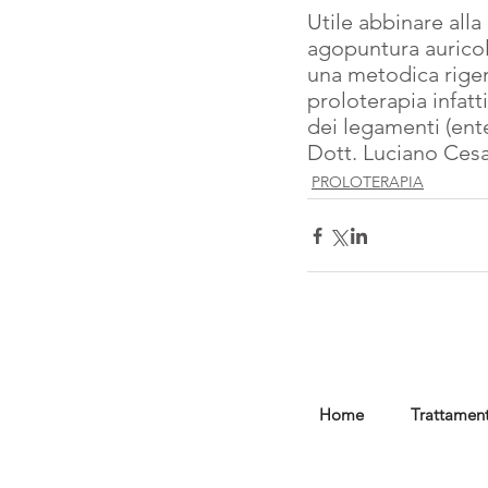
Utile abbinare alla
agopuntura auricola
una metodica rigene
proloterapia infatt
dei legamenti (ente
Dott. Luciano Ces
PROLOTERAPIA
Home
Trattament