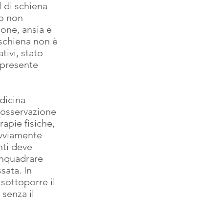
 di schiena 
o non 
ione, ansia e 
schiena non è 
tivi, stato 
 presente 
dicina 
 osservazione 
rapie fisiche, 
ovviamente 
nti deve 
inquadrare 
sata. In 
sottoporre il 
senza il 