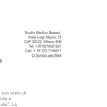
s dallo Studio
Contatti
Studio Medico Bassani
Viale Luigi Majno, 15
CAP 20122, Milano (MI)
Tel: +39 0276021267
Cell: + 39 375 7144471
O Scrivici una Mail
a
suo stato di 
ente e 
ale". La 