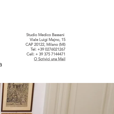
s dallo Studio
Contatti
Studio Medico Bassani
Viale Luigi Majno, 15
CAP 20122, Milano (MI)
Tel: +39 0276021267
Cell: + 39 375 7144471
O Scrivici una Mail
a