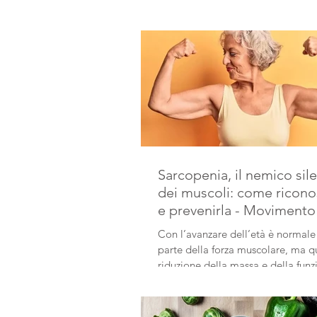
Sarcopenia, il nemico sil
dei muscoli: come ricono
e prevenirla - Movimento
Proteine per la prevenzi
Con l’avanzare dell’età è normale
parte della forza muscolare, ma 
riduzione della massa e della funz
muscoli compromette l’autonomia
di sarcopenia, una malattia oggi
riconosciuta che aumenta il rischi