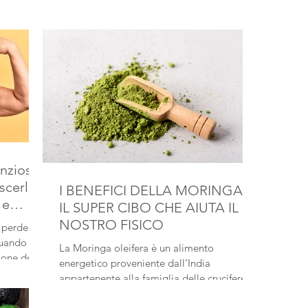
enzioso
scerla
I BENEFICI DELLA MORINGA -
 e
IL SUPER CIBO CHE AIUTA IL
one
NOSTRO FISICO
 perdere
quando la
La Moringa oleifera è un alimento
ione dei
energetico proveniente dall’India
 si parla
appartenente alla famiglia delle crucifere, è
n arbusto dai rami penduli da cui semi si
o di