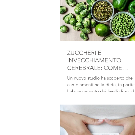
cadute, fratture, ricoveri e disabili
ZUCCHERI E
INVECCHIAMENTO
CEREBRALE: COME
MANTENERE UN CERVE
Un nuovo studio ha scoperto che
GIOVANE
cambiamenti nella dieta, in partic
l'abbassamento dei livelli di zucc
sangue, possono rallentare
l'invecchiamento del cervello e m
la salute generale.