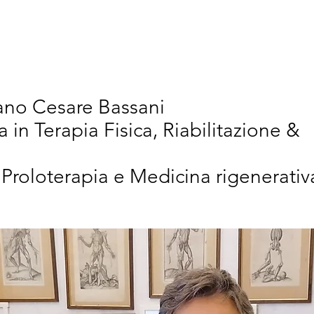
vativi
Chi Siamo
Articoli Scientifici
New
iano Cesare Bassani
a in Terapia Fisica, Riabilitazione &
 Proloterapia e Medicina rigenerativ