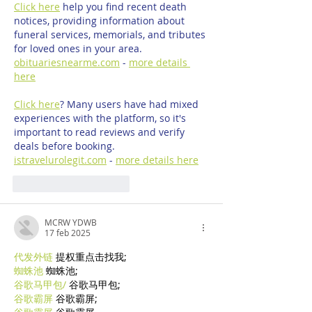
Click here
 help you find recent death 
notices, providing information about 
funeral services, memorials, and tributes 
for loved ones in your area. 
obituariesnearme.com
 - 
more details 
here
Click here
? Many users have had mixed 
experiences with the platform, so it's 
important to read reviews and verify 
deals before booking. 
istravelurolegit.com
 - 
more details here
Mi piace
Rispondi
MCRW YDWB
17 feb 2025
代发外链
 提权重点击找我;
蜘蛛池
 蜘蛛池;
谷歌马甲包/
 谷歌马甲包;
谷歌霸屏
 谷歌霸屏;