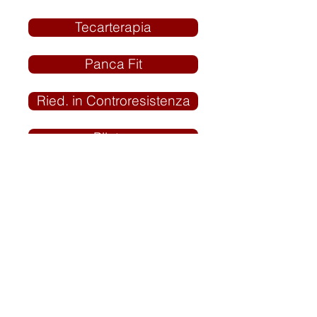
Tecarterapia
Panca Fit
Ried. in Controresistenza
Pilates
BOBO
Diatermia
Massoterapia
Terapia Strumentale