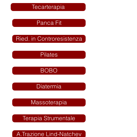
Tecarterapia
Panca Fit
Ried. in Controresistenza
Pilates
BOBO
Diatermia
Massoterapia
Terapia Strumentale
A.Trazione Lind-Natchev