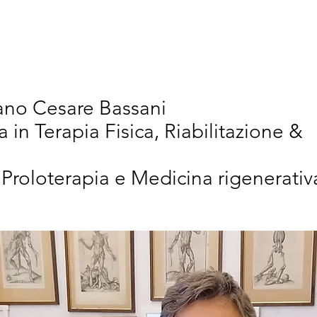
vativi
Chi Siamo
Articoli Scientifici
New
iano Cesare Bassani
a in Terapia Fisica, Riabilitazione &
 Proloterapia e Medicina rigenerativ