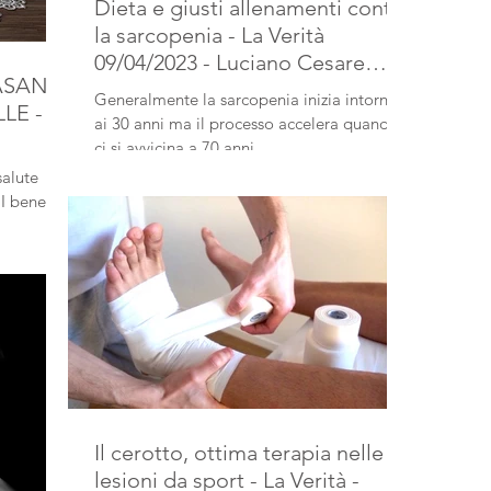
Dieta e giusti allenamenti contro
la sarcopenia - La Verità
09/04/2023 - Luciano Cesare
ASANA
Bassani
Generalmente la sarcopenia inizia intorno
LE -
ai 30 anni ma il processo accelera quando
ci si avvicina a 70 anni.
ANI
salute
I benefici
Il cerotto, ottima terapia nelle
lesioni da sport - La Verità -