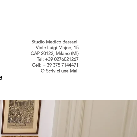
s dallo Studio
Contatti
Studio Medico Bassani
Viale Luigi Majno, 15
CAP 20122, Milano (MI)
Tel: +39 0276021267
Cell: + 39 375 7144471
O Scrivici una Mail
a