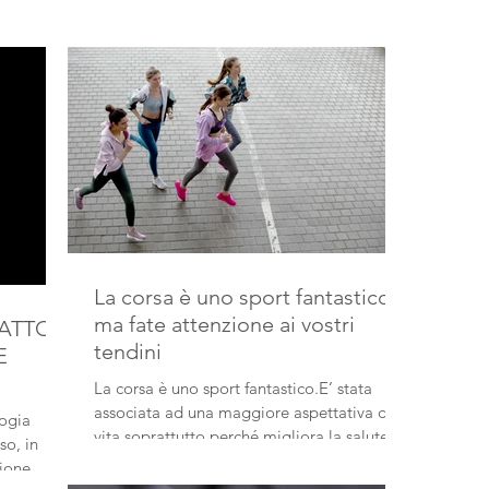
La corsa è uno sport fantastico,
ma fate attenzione ai vostri
FATTORI
tendini
E
La corsa è uno sport fantastico.E’ stata
 LE
associata ad una maggiore aspettativa di
logia
vita soprattutto perché migliora la salute
so, in
cardiovascolare
gione