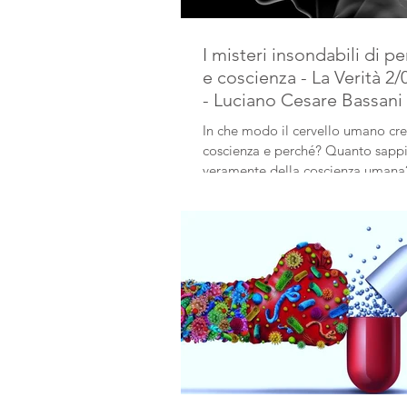
I misteri insondabili di p
e coscienza - La Verità 2/
- Luciano Cesare Bassani
In che modo il cervello umano cre
coscienza e perché? Quanto sap
veramente della coscienza umana
delle grandi domande.