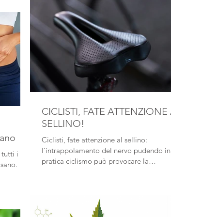
CICLISTI, FATE ATTENZIONE AL
SELLINO!
sano
Ciclisti, fate attenzione al sellino:
l’intrappolamento del nervo pudendo in chi
utti i
pratica ciclismo può provocare la
 sano.
"sindrome da ciclista".