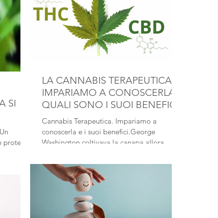
LA CANNABIS TERAPEUTICA -
IMPARIAMO A CONOSCERLA E
A SI
QUALI SONO I SUOI BENEFICI
Cannabis Terapeutica. Impariamo a
conoscerla e i suoi benefici.George
e proteine
Washington coltivava la canapa allora
legale.